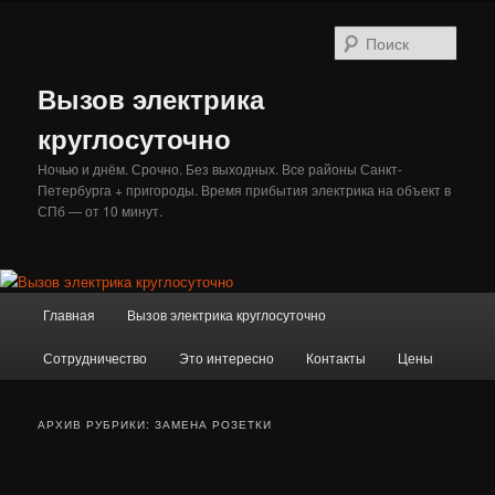
Перейти
Перейти
к
к
Поис
основному
дополнительному
содержимому
содержимому
Вызов электрика
круглосуточно
Ночью и днём. Срочно. Без выходных. Все районы Санкт-
Петербурга + пригороды. Время прибытия электрика на объект в
СПб — от 10 минут.
Главное
Главная
Вызов электрика круглосуточно
меню
Сотрудничество
Это интересно
Контакты
Цены
АРХИВ РУБРИКИ:
ЗАМЕНА РОЗЕТКИ