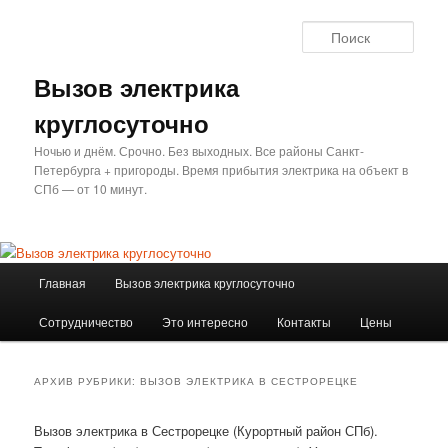
Перейти
Перейти
к
к
Поис
основному
дополнительному
содержимому
содержимому
Вызов электрика
круглосуточно
Ночью и днём. Срочно. Без выходных. Все районы Санкт-
Петербурга + пригороды. Время прибытия электрика на объект в
СПб — от 10 минут.
Главное
Главная
Вызов электрика круглосуточно
меню
Сотрудничество
Это интересно
Контакты
Цены
АРХИВ РУБРИКИ:
ВЫЗОВ ЭЛЕКТРИКА В СЕСТРОРЕЦКЕ
Вызов электрика в Сестрорецке (Курортный район СПб).