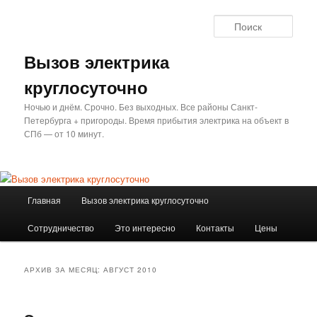
Перейти
Перейти
к
к
Поис
основному
дополнительному
содержимому
содержимому
Вызов электрика
круглосуточно
Ночью и днём. Срочно. Без выходных. Все районы Санкт-
Петербурга + пригороды. Время прибытия электрика на объект в
СПб — от 10 минут.
Главное
Главная
Вызов электрика круглосуточно
меню
Сотрудничество
Это интересно
Контакты
Цены
АРХИВ ЗА МЕСЯЦ:
АВГУСТ 2010