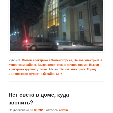
Рубрика:
Вызов электрика в Зеленогорске
,
Вызов электрика в
Курортном районе
,
Вызов электрика в ночное время
,
Вызов
электрика круглосуточно
|
Метки:
Вызов электрика
,
Город
Зеленогорск
,
Курортный район СПб
Нет света в доме, куда
звонить?
Опубликовано
08.08.2010
автором
admin