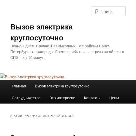
Перейти
Перейти
к
к
Поис
основному
дополнительному
содержимому
содержимому
Вызов электрика
круглосуточно
Ночью и днём. Срочно. Без выходных. Все районы Санкт-
Петербурга + пригороды. Время прибытия электрика на объект в
СПб — от 10 минут.
Главное
Главная
Вызов электрика круглосуточно
меню
Сотрудничество
Это интересно
Контакты
Цены
АРХИВ РУБРИКИ:
МЕТРО «АВТОВО»