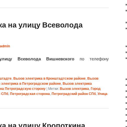
ка на улицу Всеволода
admin
улицу Всеволода Вишневского
по телефону
нштадте
,
Вызов электрика в Кронштадтском районе
,
Вызов
 электрика в Петроградском районе
,
Вызов электрика
 на Петроградскую сторону
|
Метки:
Вызов электрика
,
Город
н СПб
,
Петроградская сторона
,
Петроградский район СПб
,
Улица
а на улицу Кропоткина