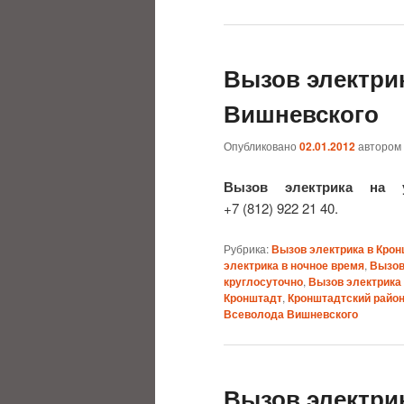
Вызов электри
Вишневского
Опубликовано
02.01.2012
автором
Вызов электрика на 
+7 (812) 922 21 40.
Рубрика:
Вызов электрика в Кро
электрика в ночное время
,
Вызов
круглосуточно
,
Вызов электрика
Кронштадт
,
Кронштадтский райо
Всеволода Вишневского
Вызов электрик