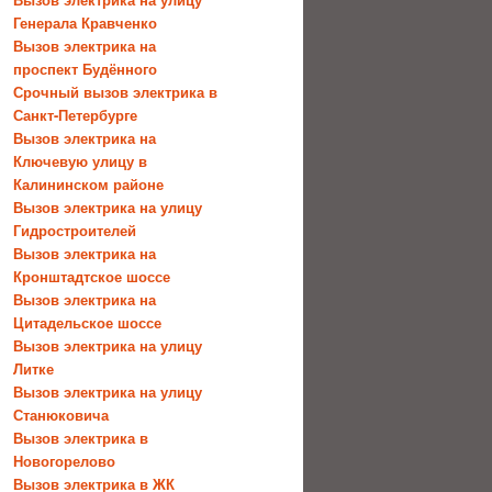
Генерала Кравченко
Вызов электрика на
проспект Будённого
Срочный вызов электрика в
Санкт-Петербурге
Вызов электрика на
Ключевую улицу в
Калининском районе
Вызов электрика на улицу
Гидростроителей
Вызов электрика на
Кронштадтское шоссе
Вызов электрика на
Цитадельское шоссе
Вызов электрика на улицу
Литке
Вызов электрика на улицу
Станюковича
Вызов электрика в
Новогорелово
Вызов электрика в ЖК