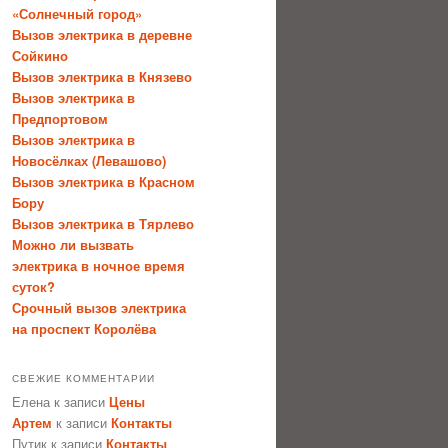
«Солнечный город»
Вызов электрика в деревне
Сойкино
Вызов электрика в Князево
Вызов электрика в
Предпортовом
Вызов электрика в
Новосёлках (Левашово)
Вызов электрика в Красном
Бору
Вызов электрика в Тярлево
Можно ли вызвать
электрика в ночное время
суток?
Срочный вызов электрика
на проспект Королёва
СВЕЖИЕ КОММЕНТАРИИ
Елена
к записи
Цены
Артем
к записи
Контакты
Путик
к записи
Контакты