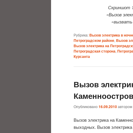
Скриншот 1
«Вызов элек
«вызвать 
Рубрика:
Вызов электрика в ночн
Петроградском районе
,
Вызов эл
Вызов электрика на Петроградс
Петроградская сторона
,
Петрогр
Курсанта
Вызов электри
Каменноостров
Опубликовано
16.09.2010
автором
Вызов электрика на Каменно
выходных. Вызов электрика п