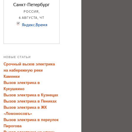
НОВЫЕ СТАТЬИ
Срочный вызов электрика
на набережную реки
Каменки
Вызов электрика в
Кукушкино
Вызов электрика в Кузнецах
Вызов электрика в Пениках
Вызов электрика в ЖК
«Ломоносовъ»
Вызов электрика в переулок
Пирогова
Вызов электрика на улицу