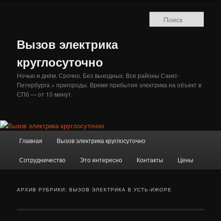
Перейти
Перейти
к
к
Поис
основному
дополнительному
содержимому
содержимому
Вызов электрика
круглосуточно
Ночью и днём. Срочно. Без выходных. Все районы Санкт-
Петербурга + пригороды. Время прибытия электрика на объект в
СПб — от 10 минут.
Главное
Главная
Вызов электрика круглосуточно
меню
Сотрудничество
Это интересно
Контакты
Цены
АРХИВ РУБРИКИ:
ВЫЗОВ ЭЛЕКТРИКА В УСТЬ-ИЖОРЕ