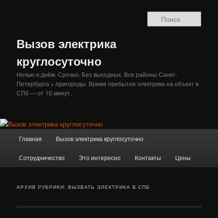
Перейти
Перейти
к
к
Поис
основному
дополнительному
содержимому
содержимому
Вызов электрика
круглосуточно
Ночью и днём. Срочно. Без выходных. Все районы Санкт-
Петербурга + пригороды. Время прибытия электрика на объект в
СПб — от 10 минут.
Главное
Главная
Вызов электрика круглосуточно
меню
Сотрудничество
Это интересно
Контакты
Цены
АРХИВ РУБРИКИ:
ВЫЗВАТЬ ЭЛЕКТРИКА В СПБ