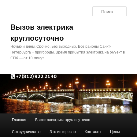
Перейти
Перейти
к
к
Поис
основному
дополнительному
содержимому
содержимому
Вызов электрика
круглосуточно
Ночью и днём. Срочно. Без выходных. Все районы Санкт-
Петербурга + пригороды. Время прибытия электрика на объект в
СПб — от 10 минут.
Главное
Главная
Вызов электрика круглосуточно
меню
Сотрудничество
Это интересно
Контакты
Цены