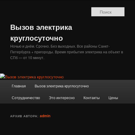
Перейти
Перейти
к
к
Поис
основному
дополнительному
содержимому
содержимому
Вызов электрика
круглосуточно
Ночью и днём. Срочно. Без выходных. Все районы Санкт-
Петербурга + пригороды. Время прибытия электрика на объект в
СПб — от 10 минут.
Главное
Главная
Вызов электрика круглосуточно
меню
Сотрудничество
Это интересно
Контакты
Цены
admin
АРХИВ АВТОРА: