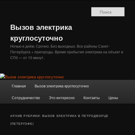
Перейти
Перейти
к
к
Поис
основному
дополнительному
содержимому
содержимому
Вызов электрика
круглосуточно
Ночью и днём. Срочно. Без выходных. Все районы Санкт-
Петербурга + пригороды. Время прибытия электрика на объект в
СПб — от 10 минут.
Главное
Главная
Вызов электрика круглосуточно
меню
Сотрудничество
Это интересно
Контакты
Цены
АРХИВ РУБРИКИ:
ВЫЗОВ ЭЛЕКТРИКА В ПЕТРОДВОРЦЕ
(ПЕТЕРГОФЕ)