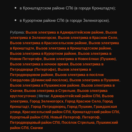
в Кронштадтском районе СПб (в городе Кронштадте);
в Курортном районе СПб (в городе Зеленогорске).
Рубрика:
Вызов электрика в Адмиралтейском районе
,
Вызов
электрика в Зеленогорске
,
Вызов электрика в Красном Селе
,
Вызов электрика в Красносельском районе
,
Вызов электрика
в Кронштадте
,
Вызов электрика в Кронштадтском районе
,
Вызов электрика в Курортном районе
,
Вызов электрика в
Новом Петергофе
,
Вызов электрика в Новосёлках (Пушкин)
,
Вызов электрика в ночное время
,
Вызов электрика в
Петродворце (Петергофе)
,
Вызов электрика в
Петродворцовом районе
,
Вызов электрика в посёлок
Свердлова (Дёминский посёлок)
,
Вызов электрика в Пушкине
,
Вызов электрика в Пушкинском районе
,
Вызов электрика в
Скачки
,
Вызов электрика в Стрельне
,
Вызов электрика
круглосуточно
|
Метки:
Адмиралтейский район СПб
,
Вызов
электрика
,
Город Зеленогорск
,
Город Красное Село
,
Город
Кронштадт
,
Город Петродворец
,
Город Пушкин
,
Гражданская
улица
,
Красносельский район СПб
,
Кронштадтский район СПб
,
Курортный район СПб
,
Новый Петергоф
,
Петергоф
,
Петродворцовый район СПб
,
Посёлок Стрельна
,
Пушкинский
район СПб
,
Скачки