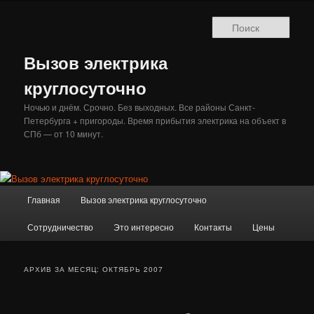
Перейти
Перейти
к
к
Поис
основному
дополнительному
содержимому
содержимому
Вызов электрика
круглосуточно
Ночью и днём. Срочно. Без выходных. Все районы Санкт-
Петербурга + пригороды. Время прибытия электрика на объект в
СПб — от 10 минут.
Главное
Главная
Вызов электрика круглосуточно
меню
Сотрудничество
Это интересно
Контакты
Цены
АРХИВ ЗА МЕСЯЦ:
ОКТЯБРЬ 2007