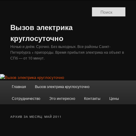
Перейти
Перейти
к
к
Поис
основному
дополнительному
содержимому
содержимому
Вызов электрика
круглосуточно
Ночью и днём. Срочно. Без выходных. Все районы Санкт-
Петербурга + пригороды. Время прибытия электрика на объект в
СПб — от 10 минут.
Главное
Главная
Вызов электрика круглосуточно
меню
Сотрудничество
Это интересно
Контакты
Цены
АРХИВ ЗА МЕСЯЦ:
МАЙ 2011