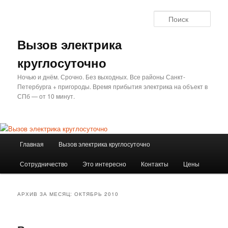
Перейти
Перейти
к
к
Поис
основному
дополнительному
содержимому
содержимому
Вызов электрика
круглосуточно
Ночью и днём. Срочно. Без выходных. Все районы Санкт-
Петербурга + пригороды. Время прибытия электрика на объект в
СПб — от 10 минут.
Главное
Главная
Вызов электрика круглосуточно
меню
Сотрудничество
Это интересно
Контакты
Цены
АРХИВ ЗА МЕСЯЦ:
ОКТЯБРЬ 2010