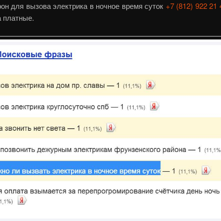
он для вызова электрика в ночное время суток
+7 (812) 922 21 
а платные.