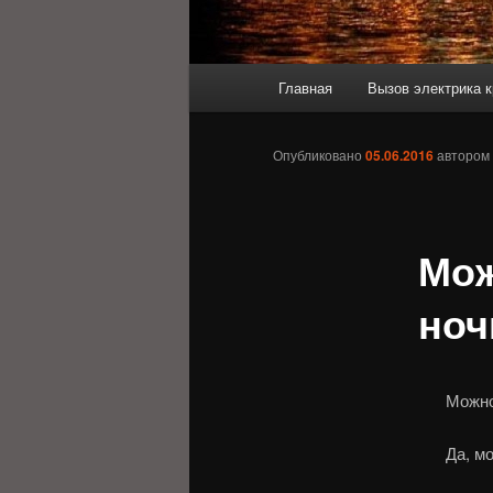
Главное
Главная
Вызов электрика к
меню
Опубликовано
05.06.2016
автором
Мож
ноч
Можно
Да, м