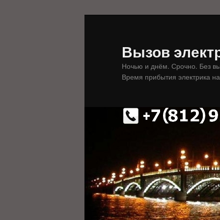
Перейти
к
основному
Вызов электр
содержимому
Ночью и днём. Срочно. Без в
Время прибытия электрика на