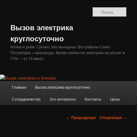
Перейти
к
Поис
основному
содержимому
Вызов электрика
круглосуточно
Ночью и днём. Срочно. Без выходных. Все районы Санкт-
Петербурга + пригороды. Время прибытия электрика на объект в
СПб — от 10 минут.
Главное
Главная
Вызов электрика круглосуточно
меню
Сотрудничество
Это интересно
Контакты
Цены
Навигация
←
Предыдущая
Следующая
→
по
записям