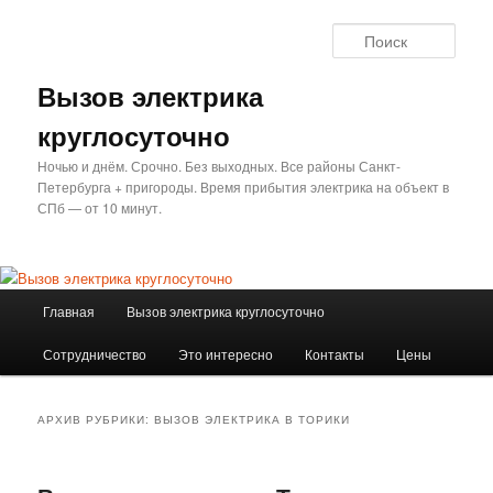
Перейти
Перейти
к
к
Поис
основному
дополнительному
содержимому
содержимому
Вызов электрика
круглосуточно
Ночью и днём. Срочно. Без выходных. Все районы Санкт-
Петербурга + пригороды. Время прибытия электрика на объект в
СПб — от 10 минут.
Главное
Главная
Вызов электрика круглосуточно
меню
Сотрудничество
Это интересно
Контакты
Цены
АРХИВ РУБРИКИ:
ВЫЗОВ ЭЛЕКТРИКА В ТОРИКИ