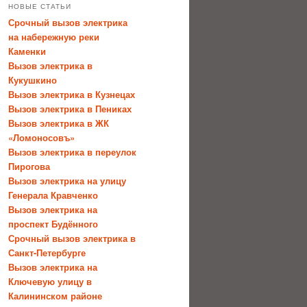
НОВЫЕ СТАТЬИ
Срочный вызов электрика
на набережную реки
Каменки
Вызов электрика в
Кукушкино
Вызов электрика в Кузнецах
Вызов электрика в Пениках
Вызов электрика в ЖК
«Ломоносовъ»
Вызов электрика в переулок
Пирогова
Вызов электрика на улицу
Генерала Кравченко
Вызов электрика на
проспект Будённого
Срочный вызов электрика в
Санкт-Петербурге
Вызов электрика на
Ключевую улицу в
Калининском районе