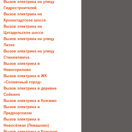
Вызов электрика на улицу
Гидростроителей
Вызов электрика на
Кронштадтское шоссе
Вызов электрика на
Цитадельское шоссе
Вызов электрика на улицу
Литке
Вызов электрика на улицу
Станюковича
Вызов электрика в
Новогорелово
Вызов электрика в ЖК
«Солнечный город»
Вызов электрика в деревне
Сойкино
Вызов электрика в Князево
Вызов электрика в
Предпортовом
Вызов электрика в
Новосёлках (Левашово)
Вызов электрика в Красном