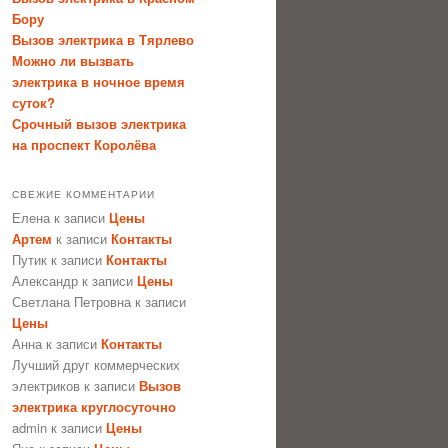
Бору
Вызов электрика в Тярлево
Можно ли вызвать
электрика в ночное время
суток?
Срочный вызов электрика
на проспект Королёва
СВЕЖИЕ КОММЕНТАРИИ
Елена
к записи
Цены
Артем
к записи
Контакты
Путик
к записи
Контакты
Александр
к записи
Цены
Светлана Петровна
к записи
Цены
Анна
к записи
Контакты
Лучший друг коммерческих
электриков
к записи
Вызов
электрика круглосуточно
admin
к записи
Цены