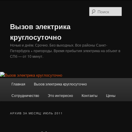
Перейти
Перейти
к
к
Поис
основному
дополнительному
содержимому
содержимому
Вызов электрика
круглосуточно
Ночью и днём. Срочно. Без выходных. Все районы Санкт-
Петербурга + пригороды. Время прибытия электрика на объект в
СПб — от 10 минут.
Главное
Главная
Вызов электрика круглосуточно
меню
Сотрудничество
Это интересно
Контакты
Цены
АРХИВ ЗА МЕСЯЦ:
ИЮЛЬ 2011