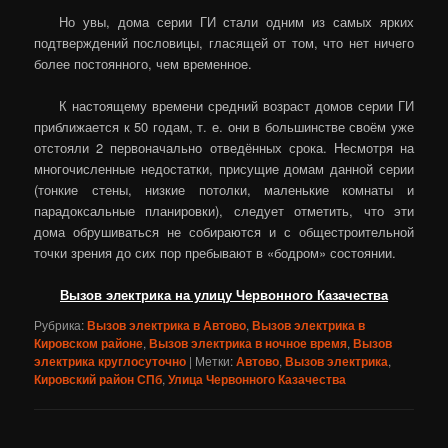
Но увы, дома серии ГИ стали одним из самых ярких
подтверждений пословицы, гласящей от том, что нет ничего
более постоянного, чем временное.
К настоящему времени средний возраст домов серии ГИ
приближается к 50 годам, т. е. они в большинстве своём уже
отстояли 2 первоначально отведённых срока. Несмотря на
многочисленные недостатки, присущие домам данной серии
(тонкие стены, низкие потолки, маленькие комнаты и
парадоксальные планировки), следует отметить, что эти
дома обрушиваться не собираются и с общестроительной
точки зрения до сих пор пребывают в «бодром» состоянии.
Вызов электрика на улицу Червонного Казачества
Рубрика:
Вызов электрика в Автово
,
Вызов электрика в
Кировском районе
,
Вызов электрика в ночное время
,
Вызов
электрика круглосуточно
|
Метки:
Автово
,
Вызов электрика
,
Кировский район СПб
,
Улица Червонного Казачества