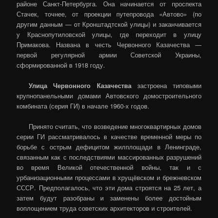
районе Санкт-Петербурга. Она начинается от проспекта
Стачек, точнее, от проекции путепровода «Автово» (по
другим данным — от Кронштадтской улицы) и заканчивается
у Краснопутиловской улицы, где переходит в улицу
Примакова. Названа в честь Червонного Казачества —
первой регулярной армии Советской Украины,
сформированной в 1918 году.
Улица Червонного Казачества
застроена типовыми
крупнопанельными домами Автовского домостроительного
комбината (серия ГИ) в начале 1960-х годов.
Принято считать, что возведение многоквартирных домов
серии ГИ рассматривалось в качестве временной меры по
борьбе с острым дефицитом жилплощади в Ленинграде,
связанным как с последствиями массированных разрушений
во время Великой отечественной войны, так и с
урбанизационными процессами в хрущёвском и брежневском
СССР. Предполагалось, что эти дома строятся на 25 лет, а
затем будут разобраны и заменены более достойным
воплощением труда советских архитекторов и строителей.