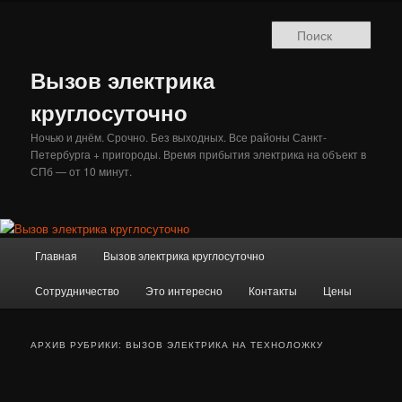
Перейти
Перейти
к
к
Поис
основному
дополнительному
содержимому
содержимому
Вызов электрика
круглосуточно
Ночью и днём. Срочно. Без выходных. Все районы Санкт-
Петербурга + пригороды. Время прибытия электрика на объект в
СПб — от 10 минут.
Главное
Главная
Вызов электрика круглосуточно
меню
Сотрудничество
Это интересно
Контакты
Цены
АРХИВ РУБРИКИ:
ВЫЗОВ ЭЛЕКТРИКА НА ТЕХНОЛОЖКУ