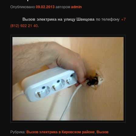
Опубликовано
09.02.2013
автором
admin
Вызов электрика на улицу Швецова
по телефону
+7
(812) 922 21 40
.
Рубрика:
Вызов электрика в Кировском районе
,
Вызов