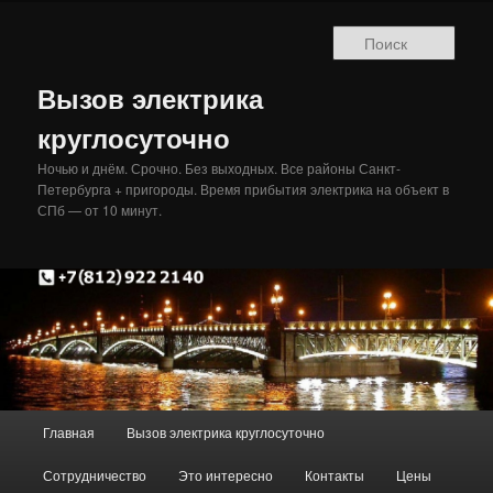
Перейти
Перейти
к
к
Поис
основному
дополнительному
содержимому
содержимому
Вызов электрика
круглосуточно
Ночью и днём. Срочно. Без выходных. Все районы Санкт-
Петербурга + пригороды. Время прибытия электрика на объект в
СПб — от 10 минут.
Главное
Главная
Вызов электрика круглосуточно
меню
Сотрудничество
Это интересно
Контакты
Цены