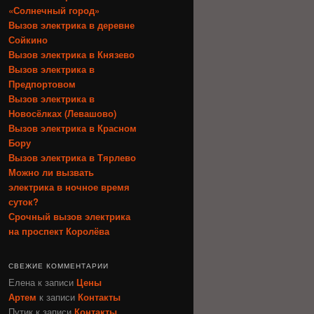
«Солнечный город»
Вызов электрика в деревне
Сойкино
Вызов электрика в Князево
Вызов электрика в
Предпортовом
Вызов электрика в
Новосёлках (Левашово)
Вызов электрика в Красном
Бору
Вызов электрика в Тярлево
Можно ли вызвать
электрика в ночное время
суток?
Срочный вызов электрика
на проспект Королёва
СВЕЖИЕ КОММЕНТАРИИ
Елена
к записи
Цены
Артем
к записи
Контакты
Путик
к записи
Контакты