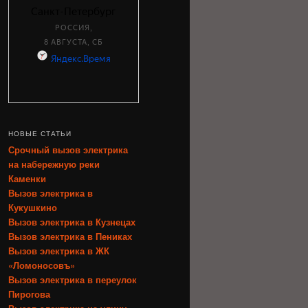
НОВЫЕ СТАТЬИ
Срочный вызов электрика
на набережную реки
Каменки
Вызов электрика в
Кукушкино
Вызов электрика в Кузнецах
Вызов электрика в Пениках
Вызов электрика в ЖК
«Ломоносовъ»
Вызов электрика в переулок
Пирогова