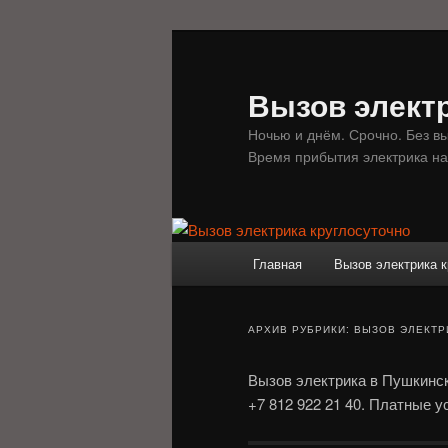
Перейти
Перейти
к
к
основному
дополнительному
Вызов электр
содержимому
содержимому
Ночью и днём. Срочно. Без в
Время прибытия электрика на
Главное
Главная
Вызов электрика к
меню
АРХИВ РУБРИКИ:
ВЫЗОВ ЭЛЕКТР
Вызов электрика в Пушкинс
+7 812 922 21 40. Платные у