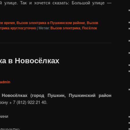
й улице. Так и хочется сказать: Большой улице —
ое время
,
Вызов электрика в Пушкинском районе
,
Вызов
трика круглосуточно
|
Метки:
Вызов электрика
,
Посёлок
ка в Новосёлках
admin
 Новосёлках (город Пушкин, Пушкинский район
ну + 7 (812) 922 21 40.
нини
Т ЛШУАПК)