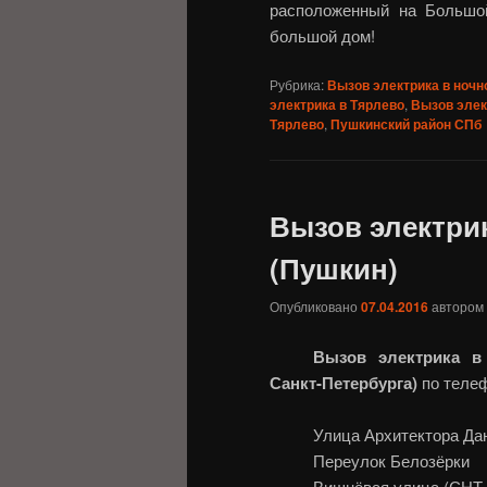
расположенный на Большо
большой дом!
Рубрика:
Вызов электрика в ночн
электрика в Тярлево
,
Вызов элек
Тярлево
,
Пушкинский район СПб
Вызов электри
(Пушкин)
Опубликовано
07.04.2016
автором
Вызов электрика в
Санкт-Петербурга)
по телефо
Улица Архитектора Да
Переулок Белозёрки
Вишнёвая улица (СН