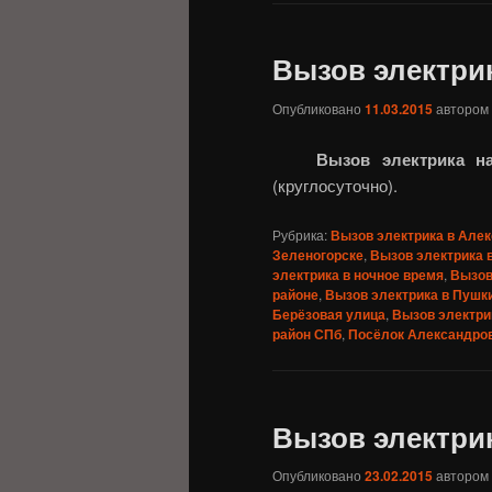
Вызов электри
Опубликовано
11.03.2015
автором
Вызов электрика н
(круглосуточно).
Рубрика:
Вызов электрика в Алек
Зеленогорске
,
Вызов электрика 
электрика в ночное время
,
Вызов
районе
,
Вызов электрика в Пушк
Берёзовая улица
,
Вызов электри
район СПб
,
Посёлок Александро
Вызов электри
Опубликовано
23.02.2015
автором