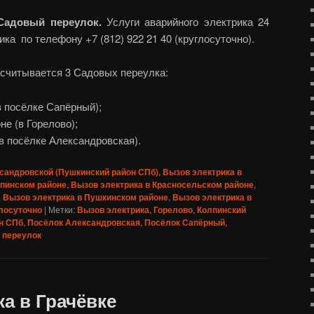
Садовый переулок.
Услуги аварийного электрика 24
ка по телефону +7 (812) 922 21 40 (круглосуточно).
асчитывается 3 Садовых переулка:
в посёлке Сапёрный);
е (в Горелово);
в посёлке Александровская).
сандровской (Пушкинский район СПб)
,
Вызов электрика в
лпинском районе
,
Вызов электрика в Красносельском районе
,
,
Вызов электрика в Пушкинском районе
,
Вызов электрика в
лосуточно
|
Метки:
Вызов электрика
,
Горелово
,
Колпинский
н СПб
,
Посёлок Александровская
,
Посёлок Сапёрный
,
 переулок
а в Грачёвке