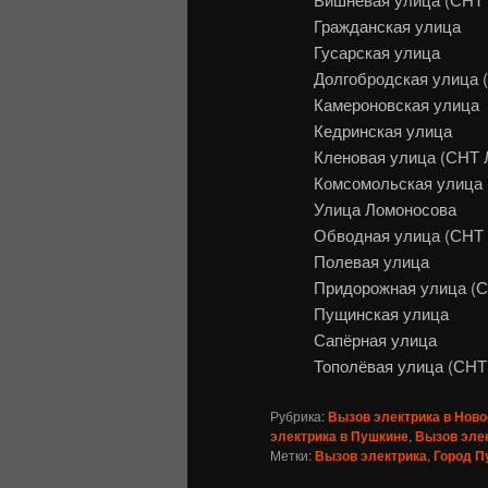
Гражданская улица
Гусарская улица
Долгобродская улица
Камероновская улица
Кедринская улица
Кленовая улица (СНТ
Комсомольская улица
Улица Ломоносова
Обводная улица (СН
Полевая улица
Придорожная улица (
Пущинская улица
Сапёрная улица
Тополёвая улица (СН
Рубрика:
Вызов электрика в Ново
электрика в Пушкине
,
Вызов эле
Метки:
Вызов электрика
,
Город П