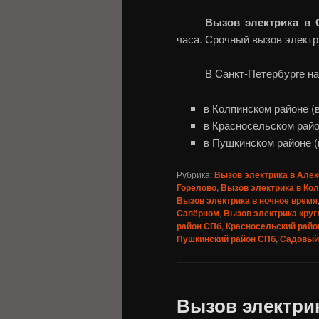
Вызов электрика в 
часа. Срочный вызов электри
В Санкт-Петербурге н
в Колпинском районе (
в Красносельском район
в Пушкинском районе (
Рубрика:
Вызов электрика в Алек
Горелово
,
Вызов электрика в Ко
Вызов электрика в ночное время
Сапёрном
,
Вызов электрика круг
район СПб
,
Красносельский райо
Пушкинский район СПб
,
Садовый
Вызов электрик