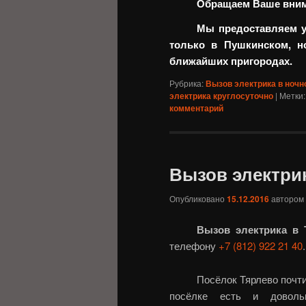
Обращаем Ваше внима
Мы предоставляем ус
только в Пушкинском, н
ближайших пригородах.
Рубрика:
Вызов электрика в ночн
электрика круглосуточно
|
Метки:
комментарий
Вызов электри
Опубликовано
15.12.2016
автором
Вызов электрика в 
телефону
+7 (812) 922 21 40
.
Посёлок Тярлево почти
посёлке есть и доволь