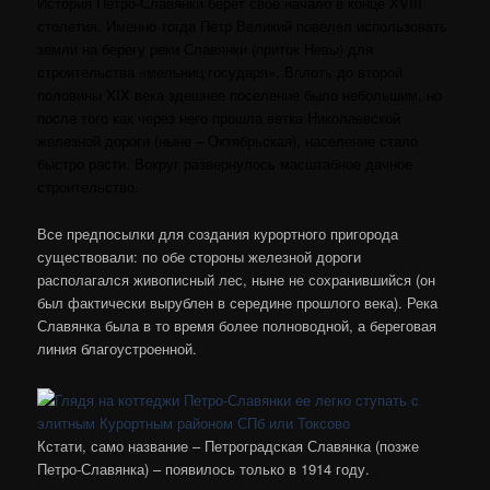
История Петро-Славянки берет свое начало в конце XVIII
столетия. Именно тогда Петр Великий повелел использовать
земли на берегу реки Славянки (приток Невы) для
строительства «мельниц государя». Вплоть до второй
половины XIX века здешнее поселение было небольшим, но
после того как через него прошла ветка Николаевской
железной дороги (ныне – Октябрьская), население стало
быстро расти. Вокруг развернулось масштабное дачное
строительство.
Все предпосылки для создания курортного пригорода
существовали: по обе стороны железной дороги
располагался живописный лес, ныне не сохранившийся (он
был фактически вырублен в середине прошлого века). Река
Славянка была в то время более полноводной, а береговая
линия благоустроенной.
Кстати, само название – Петроградская Славянка (позже
Петро-Славянка) – появилось только в 1914 году.