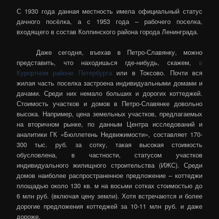
С 1930 года данная местность имела официальный статус
дачного посёлка, а с 1953 года – рабочего поселка,
входящего в состав Колпинского района города Ленинграда.
Даже сегодня, въехав в Петро-Славянку, можно
представить, что находишься где-нибудь, скажем,
в
Курортном районе Петербурга
или в Токсово. Почти вся
жилая часть поселка застроена индивидуальными домами и
дачами. Среди них немало больших и дорогих коттеджей.
Стоимость участков и домов в Петро-Славянке довольно
высока. Например, цена земельных участков, предлагаемых
на вторичном рынке, по данным Центра исследований и
аналитики ГК «Бюллетень Недвижимости», составляет 170-
300 тыс. руб. за сотку, такая высокая стоимость
обусловлена, в частности, статусом участков
индивидуального жилищного строительства (ИЖС). Среди
домов наиболее распространенное предложение – коттеджи
площадью около 130 кв. м на восьми сотках стоимостью до
6 млн руб. (включая цену земли). Хотя встречаются и более
дорогие предложения коттеджей за 10-11 млн руб. и даже
дороже.