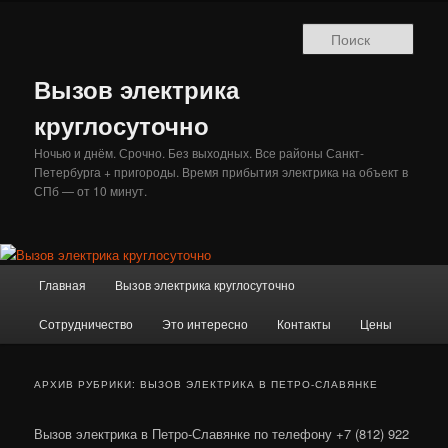
Перейти
Перейти
к
к
Поис
основному
дополнительному
содержимому
содержимому
Вызов электрика
круглосуточно
Ночью и днём. Срочно. Без выходных. Все районы Санкт-
Петербурга + пригороды. Время прибытия электрика на объект в
СПб — от 10 минут.
Главное
Главная
Вызов электрика круглосуточно
меню
Сотрудничество
Это интересно
Контакты
Цены
АРХИВ РУБРИКИ:
ВЫЗОВ ЭЛЕКТРИКА В ПЕТРО-СЛАВЯНКЕ
Вызов электрика в Петро-Славянке по телефону +7 (812) 922