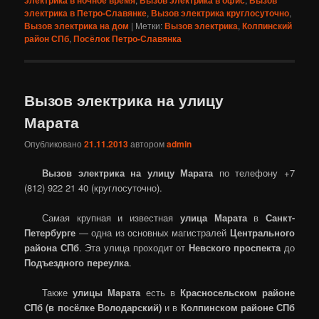
электрика в ночное время
Вызов электрика в офис
Вызов
электрика в Петро-Славянке
,
Вызов электрика круглосуточно
,
Вызов электрика на дом
|
Метки:
Вызов электрика
,
Колпинский
район СПб
,
Посёлок Петро-Славянка
Вызов электрика на улицу
Марата
Опубликовано
21.11.2013
автором
admin
Вызов электрика на улицу Марата
по телефону +7
(812) 922 21 40 (круглосуточно).
Самая крупная и известная
улица Марата
в
Санкт-
Петербурге
— одна из основных магистралей
Центрального
района СПб
. Эта улица проходит от
Невского проспекта
до
Подъездного переулка
.
Также
улицы Марата
есть в
Красносельском районе
СПб (в
посёлке Володарский
)
и в
Колпинском районе СПб