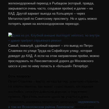
железнодорожный переезд в Рыбацком (который, правда,
закрывается очень часто, создавая пробки) и далее – на
КАД. Другой вариант выезда на Кольцевую – через
Металлострой по Советскому проспекту. Но и здесь можно
потерять время на железнодорожном переезде.
Самый, пожалуй, удобный вариант – это выезд из Петро-
Славянки по улице Труда на Софийскую улицу, которая
доведет до КАД. А если на этом направлении пробки, можно
проследовать по Ленсоветовской дороге до Московского
шоссе и уже по нему попасть в «большой» Петербург.
Есть вопросы
Петро-Славянка – место, на наш взгляд, довольно странное.
Не вполне понятно, как может существовать коттеджная
застройка, зачастую довольно дорогая, в окружении
промзон. При столь высоких ценах на участки и дома
покупатель наверняка предпочтет загородную
недвижимость
в том же Всеволожском районе Ленобласти
, который уже