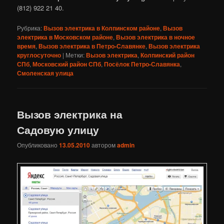
(812) 922 21 40.
Рубрика:
Вызов электрика в Колпинском районе
,
Вызов
электрика в Московском районе
,
Вызов электрика в ночное
время
,
Вызов электрика в Петро-Славянке
,
Вызов электрика
круглосуточно
|
Метки:
Вызов электрика
,
Колпинский район
СПб
,
Московский район СПб
,
Посёлок Петро-Славянка
,
Смоленская улица
Вызов электрика на
Садовую улицу
Опубликовано
13.05.2010
автором
admin