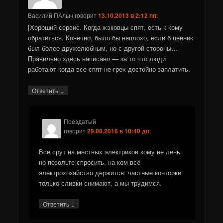
Василий ПАлыч
говорит
13.10.2013 в 2:12 пп
:
[Хороший сервис. Когда жэковцы спят, есть к кому
обратиться. Конечно, было бы неплохо, если б ценник
был более дружелюбным, но с другой стороны…
Правильно здесь написано — за то что люди
работают когда все спят не грех достойно заплатить.
↓
Ответить
Поездатый
говорит
29.08.2016 в 10:40 дп
:
Все срут на местных электриков кому не лень.
но позольте спросить, на ком всё
электрохозяйство держится: частные конторки
только сливки снимают, а мы трудимся.
↓
Ответить