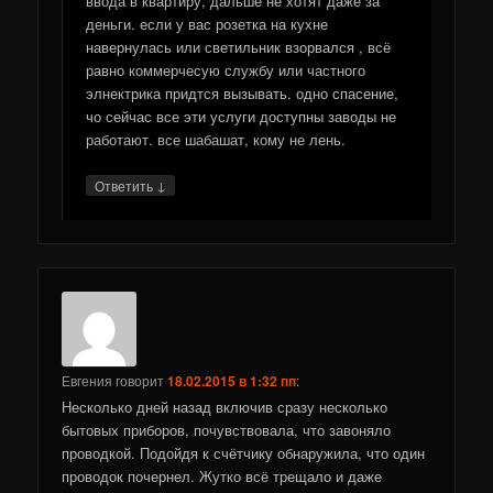
ввода в квартиру, дальше не хотят даже за
деньги. если у вас розетка на кухне
навернулась или светильник взорвался , всё
равно коммерчесую службу или частного
элнектрика придтся вызывать. одно спасение,
чо сейчас все эти услуги доступны заводы не
работают. все шабашат, кому не лень.
↓
Ответить
Евгения
говорит
18.02.2015 в 1:32 пп
:
Несколько дней назад включив сразу несколько
бытовых приборов, почувствовала, что завоняло
проводкой. Подойдя к счётчику обнаружила, что один
проводок почернел. Жутко всё трещало и даже