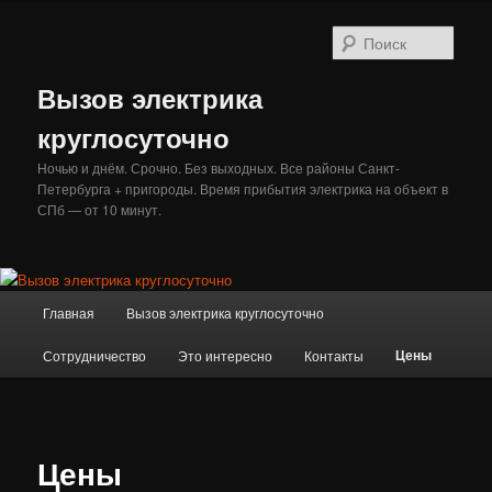
Перейти
к
Поис
основному
содержимому
Вызов электрика
круглосуточно
Ночью и днём. Срочно. Без выходных. Все районы Санкт-
Петербурга + пригороды. Время прибытия электрика на объект в
СПб — от 10 минут.
Главное
Главная
Вызов электрика круглосуточно
меню
Цены
Сотрудничество
Это интересно
Контакты
Цены