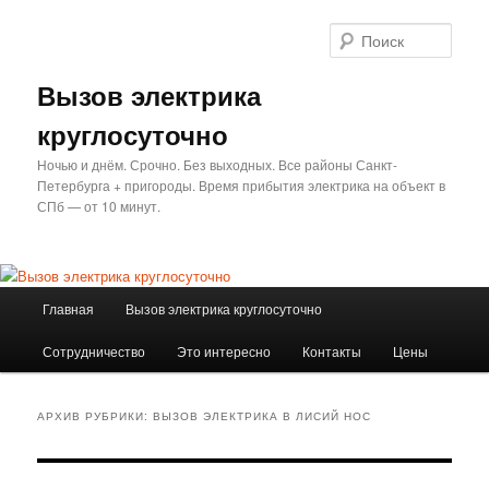
Перейти
Перейти
к
к
Поис
основному
дополнительному
содержимому
содержимому
Вызов электрика
круглосуточно
Ночью и днём. Срочно. Без выходных. Все районы Санкт-
Петербурга + пригороды. Время прибытия электрика на объект в
СПб — от 10 минут.
Главное
Главная
Вызов электрика круглосуточно
меню
Сотрудничество
Это интересно
Контакты
Цены
АРХИВ РУБРИКИ:
ВЫЗОВ ЭЛЕКТРИКА В ЛИСИЙ НОС