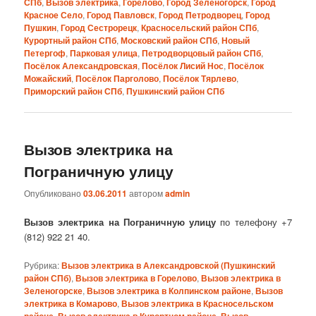
СПб
,
Вызов электрика
,
Горелово
,
Город Зеленогорск
,
Город
Красное Село
,
Город Павловск
,
Город Петродворец
,
Город
Пушкин
,
Город Сестрорецк
,
Красносельский район СПб
,
Курортный район СПб
,
Московский район СПб
,
Новый
Петергоф
,
Парковая улица
,
Петродворцовый район СПб
,
Посёлок Александровская
,
Посёлок Лисий Нос
,
Посёлок
Можайский
,
Посёлок Парголово
,
Посёлок Тярлево
,
Приморский район СПб
,
Пушкинский район СПб
Вызов электрика на
Пограничную улицу
Опубликовано
03.06.2011
автором
admin
Вызов электрика на Пограничную улицу
по телефону +7
(812) 922 21 40.
Рубрика:
Вызов электрика в Александровской (Пушкинский
район СПб)
,
Вызов электрика в Горелово
,
Вызов электрика в
Зеленогорске
,
Вызов электрика в Колпинском районе
,
Вызов
электрика в Комарово
,
Вызов электрика в Красносельском
районе
,
Вызов электрика в Курортном районе
,
Вызов