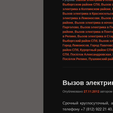
Выборгском районе СПб
,
Вызов э
электрика в Колпинском районе
,
Вызов электрика в Красносельс
электрика в Ломоносове
,
Вызов 
районе
,
Вызов электрика в ночно
Парголово
,
Вызов электрика в П
районе
,
Вызов электрика в Понт
в Репино
,
Вызов электрика в Ст
Выборгский район СПб
,
Вызов эл
Город Ломоносов
,
Город Павловс
район СПб
,
Курортный район СПб
СПб
,
Посёлок Александровская
,
Посёлок Репино
,
Пушкинский ра
Вызов электри
Опубликовано
27.11.2012
автором
Срочный круглосуточный, 
телефону +7 (812) 922 21 40.