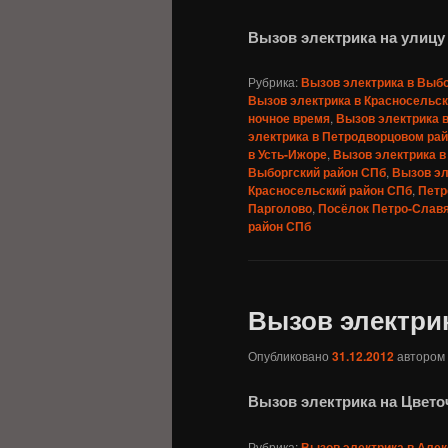
Вызов электрика на улицу
Рубрика:
Вызов электрика в Выб
Вызов электрика в Красносельс
ночное время
,
Вызов электрика 
электрика в Петродворцовом ра
в Усть-Ижоре
,
Вызов электрика в
Выборгский район СПб
,
Вызов эл
Красносельский район СПб
,
Петр
Парголово
,
Посёлок Петро-Слав
район СПб
Вызов электри
Опубликовано
31.12.2012
автором
Вызов электрика на Цвет
Рубрика:
Вызов электрика в Алек