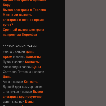
Бору
Вызов электрика в Тярлево
Можно ли вызвать
электрика в ночное время
суток?
Срочный вызов электрика
на проспект Королёва
СВЕЖИЕ КОММЕНТАРИИ
Елена
к записи
Цены
Артем
к записи
Контакты
Путик
к записи
Контакты
Александр
к записи
Цены
Светлана Петровна
к записи
Цены
Анна
к записи
Контакты
Лучший друг коммерческих
электриков
к записи
Вызов
электрика круглосуточно
admin
к записи
Цены