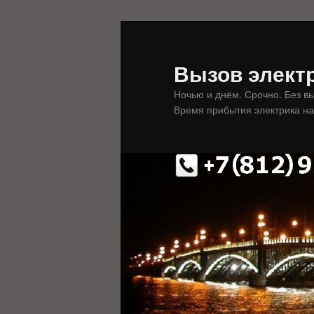
Перейти
Перейти
к
к
основному
дополнительному
Вызов электр
содержимому
содержимому
Ночью и днём. Срочно. Без в
Время прибытия электрика на