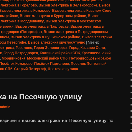
лектрика в Горелово
,
Вызов электрика в Зеленогорске
,
Вызов
Вызов электрика в Комарово
,
Вызов электрика в Красном Селе
,
ком районе
,
Вызов электрика в Курортном районе
,
Вызов
электрика в Мордвиновку
,
Вызов электрика в Московском
е время
,
Вызов электрика в Павловске
,
Вызов электрика в
етродворце (Петергофе)
,
Вызов электрика в Петродворцовом
онном
,
Вызов электрика в Пушкинском районе
,
Вызов электрика
аром Петергофе
,
Вызов электрика круглосуточно
|
Метки:
ектрика
,
Горелово
,
Город Зеленогорск
,
Город Красное Село
,
к
,
Город Петродворец
,
Колпинский район СПб
,
Красносельский
,
Мордвиновка
,
Московский район СПб
,
Петродворцовый район
Посёлок Комарово
,
Посёлок Парголово
,
Посёлок Понтонный
,
йон СПб
,
Старый Петергоф
,
Цветочная улица
ка на Песочную улицу
admin
аварийный
вызов электрика на Песочную улицу
по