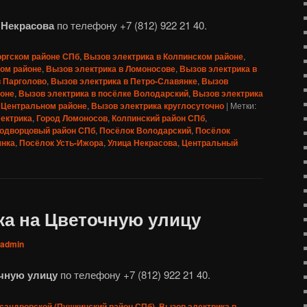
 Некрасова
по телефону +7 (812) 922 21 40.
оргском районе СПб
,
Вызов электрика в Колпинском районе
,
ком районе
,
Вызов электрика в Ломоносове
,
Вызов электрика в
в Парголово
,
Вызов электрика в Петро-Славянке
,
Вызов
йоне
,
Вызов электрика в посёлке Володарский
,
Вызов электрика
 Центральном районе
,
Вызов электрика круглосуточно
|
Метки:
ектрика
,
Город Ломоносов
,
Колпинский район СПб
,
одворцовый район СПб
,
Посёлок Володарский
,
Посёлок
янка
,
Посёлок Усть-Ижора
,
Улица Некрасова
,
Центральный
ка на Цветочную улицу
admin
очную улицу
по телефону +7 (812) 922 21 40.
сандровской (Пушкинский район СПб)
,
Вызов электрика в