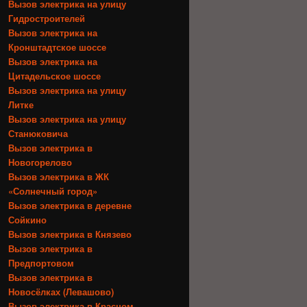
Вызов электрика на улицу
Гидростроителей
Вызов электрика на
Кронштадтское шоссе
Вызов электрика на
Цитадельское шоссе
Вызов электрика на улицу
Литке
Вызов электрика на улицу
Станюковича
Вызов электрика в
Новогорелово
Вызов электрика в ЖК
«Солнечный город»
Вызов электрика в деревне
Сойкино
Вызов электрика в Князево
Вызов электрика в
Предпортовом
Вызов электрика в
Новосёлках (Левашово)
Вызов электрика в Красном