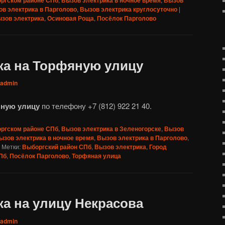
в электрика в Парголово
,
Вызов электрика круглосуточно
|
зов электрика
,
Осиновая Роща
,
Посёлок Парголово
ка на Торфяную улицу
admin
яную улицу
по телефону +7 (812) 922 21 40.
оргском районе СПб
,
Вызов электрика в Зеленогорске
,
Вызов
ызов электрика в ночное время
,
Вызов электрика в Парголово
,
|
Метки:
Выборгский район СПб
,
Вызов электрика
,
Город
Пб
,
Посёлок Парголово
,
Торфяная улица
а на улицу Некрасова
admin