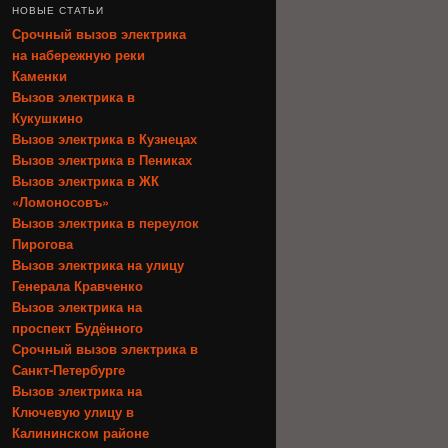
НОВЫЕ СТАТЬИ
Срочный вызов электрика
на набережную реки
Каменки
Вызов электрика в
Кукушкино
Вызов электрика в Кузнецах
Вызов электрика в Пениках
Вызов электрика в ЖК
«Ломоносовъ»
Вызов электрика в переулок
Пирогова
Вызов электрика на улицу
Генерала Кравченко
Вызов электрика на
проспект Будённого
Срочный вызов электрика в
Санкт-Петербурге
Вызов электрика на
Ключевую улицу в
Калининском районе