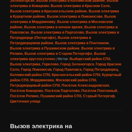
Зеленогорске
,
Вызов электрика в Колпинском районе
,
Вызов
электрика в Комарово
,
Вызов электрика в Красном Селе
,
Вызов электрика в Красносельском районе
,
Вызов электрика
в Курортном районе
,
Вызов электрика в Ломоносове
,
Вызов
электрика в Мордвиновку
,
Вызов электрика в Московском
районе
,
Вызов электрика в ночное время
,
Вызов электрика в
Павловске
,
Вызов электрика в Парголово
,
Вызов электрика в
Петродворце (Петергофе)
,
Вызов электрика в
Петродворцовом районе
,
Вызов электрика в Понтонном
,
Вызов электрика в Пушкинском районе
,
Вызов электрика в
Репино
,
Вызов электрика в Старом Петергофе
,
Вызов
электрика круглосуточно
|
Метки:
Выборгский район СПб
,
Вызов электрика
,
Горелово
,
Город Зеленогорск
,
Город Красное
Село
,
Город Ломоносов
,
Город Павловск
,
Город Петродворец
,
Колпинский район СПб
,
Красносельский район СПб
,
Курортный
район СПб
,
Мордвиновка
,
Московский район СПб
,
Петродворцовый район СПб
,
Посёлок Александровская
,
Посёлок Комарово
,
Посёлок Парголово
,
Посёлок Понтонный
,
Посёлок Репино
,
Пушкинский район СПб
,
Старый Петергоф
,
Цветочная улица
Вызов электрика на