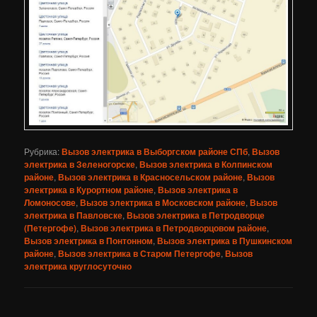
Рубрика:
Вызов электрика в Выборгском районе СПб
,
Вызов
электрика в Зеленогорске
,
Вызов электрика в Колпинском
районе
,
Вызов электрика в Красносельском районе
,
Вызов
электрика в Курортном районе
,
Вызов электрика в
Ломоносове
,
Вызов электрика в Московском районе
,
Вызов
электрика в Павловске
,
Вызов электрика в Петродворце
(Петергофе)
,
Вызов электрика в Петродворцовом районе
,
Вызов электрика в Понтонном
,
Вызов электрика в Пушкинском
районе
,
Вызов электрика в Старом Петергофе
,
Вызов
электрика круглосуточно