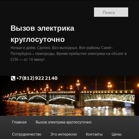
Перейти
Перейти
к
к
Поис
основному
дополнительному
содержимому
содержимому
Вызов электрика
круглосуточно
Ночью и днём. Срочно. Без выходных. Все районы Санкт-
Петербурга + пригороды. Время прибытия электрика на объект в
СПб — от 10 минут.
Главное
Главная
Вызов электрика круглосуточно
меню
Сотрудничество
Это интересно
Контакты
Цены