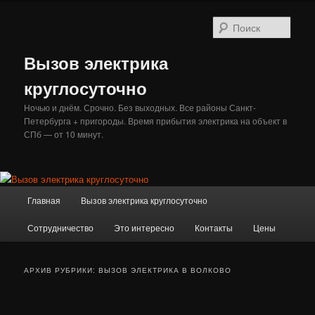
Перейти
Перейти
к
к
Поис
основному
дополнительному
содержимому
содержимому
Вызов электрика
круглосуточно
Ночью и днём. Срочно. Без выходных. Все районы Санкт-
Петербурга + пригороды. Время прибытия электрика на объект в
СПб — от 10 минут.
Главное
Главная
Вызов электрика круглосуточно
меню
Сотрудничество
Это интересно
Контакты
Цены
АРХИВ РУБРИКИ:
ВЫЗОВ ЭЛЕКТРИКА В ВОЛКОВО