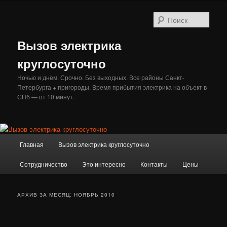
Перейти
Перейти
к
к
Поис
основному
дополнительному
содержимому
содержимому
Вызов электрика
круглосуточно
Ночью и днём. Срочно. Без выходных. Все районы Санкт-
Петербурга + пригороды. Время прибытия электрика на объект в
СПб — от 10 минут.
Главное
Главная
Вызов электрика круглосуточно
меню
Сотрудничество
Это интересно
Контакты
Цены
АРХИВ ЗА МЕСЯЦ:
НОЯБРЬ 2010