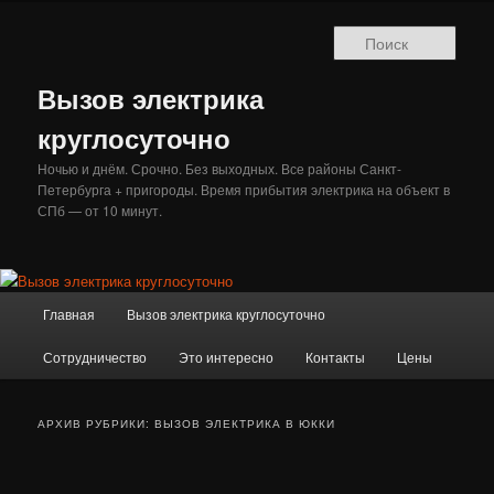
Перейти
Перейти
к
к
Поис
основному
дополнительному
содержимому
содержимому
Вызов электрика
круглосуточно
Ночью и днём. Срочно. Без выходных. Все районы Санкт-
Петербурга + пригороды. Время прибытия электрика на объект в
СПб — от 10 минут.
Главное
Главная
Вызов электрика круглосуточно
меню
Сотрудничество
Это интересно
Контакты
Цены
АРХИВ РУБРИКИ:
ВЫЗОВ ЭЛЕКТРИКА В ЮККИ