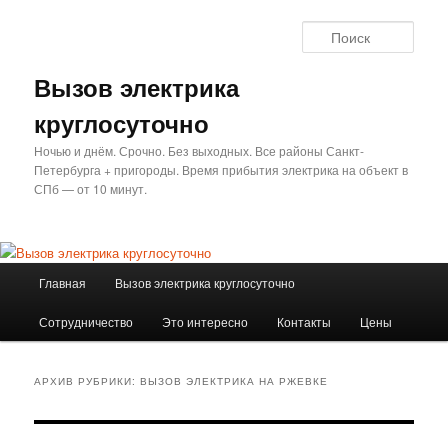
Перейти
Перейти
к
к
Поис
основному
дополнительному
содержимому
содержимому
Вызов электрика
круглосуточно
Ночью и днём. Срочно. Без выходных. Все районы Санкт-
Петербурга + пригороды. Время прибытия электрика на объект в
СПб — от 10 минут.
Главное
Главная
Вызов электрика круглосуточно
меню
Сотрудничество
Это интересно
Контакты
Цены
АРХИВ РУБРИКИ:
ВЫЗОВ ЭЛЕКТРИКА НА РЖЕВКЕ