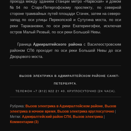
проезда между зданием станции метро «Нарвская» и домом
№54 по Старо-Петергофскому проспекту, по северной
стороне трамвайных путей площади Стачек, затем на северо-
запад по оси улицы Перекопской и Сутугина моста, по оси
реки Таракановки, по оси реки Екатерингофки, исключая
остров Малый Резвый, по оси реки Большой Невы.
Граница
Адмиралтейского района
с Василеостровским
районом СПб проходит по оси реки Большой Невы до оси
Дворцового моста.
ВЫЗОВ ЭЛЕКТРИКА В АДМИРАЛТЕЙСКОМ РАЙОНЕ САНКТ-
ПЕТЕРБУРГА
.
ТЕЛЕФОН +7 (812) 922 21 40. КРУГЛОСУТОЧНО (24 ЧАСА).
Рубрика:
Вызов электрика в Адмиралтейском районе
,
Вызов
электрика в ночное время
,
Вызов электрика круглосуточно
|
Метки:
Адмиралтейский район СПб
,
Вызов электрика
|
Комментарии (
3
)