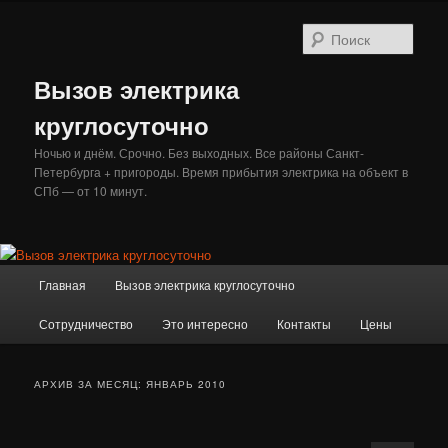
Перейти
Перейти
к
к
Поис
основному
дополнительному
содержимому
содержимому
Вызов электрика
круглосуточно
Ночью и днём. Срочно. Без выходных. Все районы Санкт-
Петербурга + пригороды. Время прибытия электрика на объект в
СПб — от 10 минут.
Главное
Главная
Вызов электрика круглосуточно
меню
Сотрудничество
Это интересно
Контакты
Цены
АРХИВ ЗА МЕСЯЦ:
ЯНВАРЬ 2010