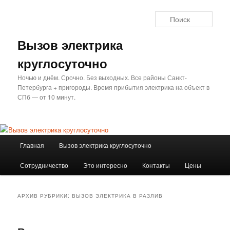
Перейти
Перейти
к
к
Поис
основному
дополнительному
содержимому
содержимому
Вызов электрика
круглосуточно
Ночью и днём. Срочно. Без выходных. Все районы Санкт-
Петербурга + пригороды. Время прибытия электрика на объект в
СПб — от 10 минут.
Главное
Главная
Вызов электрика круглосуточно
меню
Сотрудничество
Это интересно
Контакты
Цены
АРХИВ РУБРИКИ:
ВЫЗОВ ЭЛЕКТРИКА В РАЗЛИВ