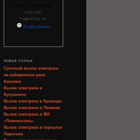
НОВЫЕ СТАТЬИ
Срочный вызов электрика
на набережную реки
Каменки
Вызов электрика в
Кукушкино
Вызов электрика в Кузнецах
Вызов электрика в Пениках
Вызов электрика в ЖК
«Ломоносовъ»
Вызов электрика в переулок
Пирогова