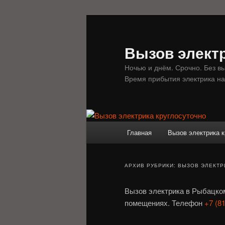
Перейти
Перейти
к
к
основному
дополнительному
Вызов электр
содержимому
содержимому
Ночью и днём. Срочно. Без в
Время прибытия электрика на
Главное
Главная
Вызов электрика к
меню
АРХИВ РУБРИКИ:
ВЫЗОВ ЭЛЕКТР
Вызов электрика в Рыбацком
помещениях. Телефон
+7 (81