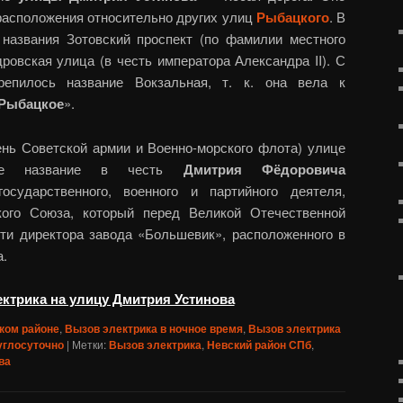
ё расположения относительно других улиц
Рыбацкого
. В
названия Зотовский проспект (по фамилии местного
овская улица (в честь императора Александра II). С
крепилось название Вокзальная, т. к. она вела к
Рыбацкое
».
день Советской армии и Военно-морского флота) улице
ное название в честь
Дмитрия Фёдоровича
сударственного, военного и партийного деятеля,
кого Союза, который перед Великой Отечественной
ти директора завода «Большевик», расположенного в
.
ктрика на улицу Дмитрия Устинова
ком районе
,
Вызов электрика в ночное время
,
Вызов электрика
углосуточно
|
Метки:
Вызов электрика
,
Невский район СПб
,
ва