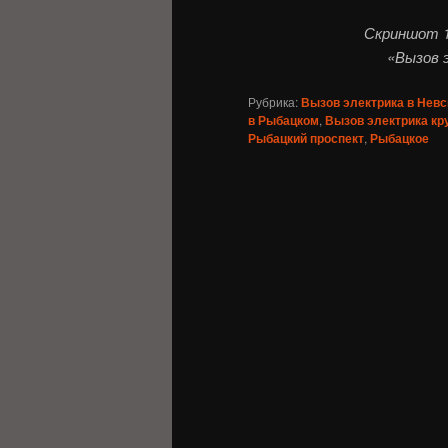
Скриншот 1
«Вызов 
Рубрика:
Вызов электрика в Невс
в Рыбацком
,
Вызов электрика кр
Рыбацкий проспект
,
Рыбацкое