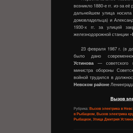
возникло 1880-е гг. из-за е
дальнейшем улица носила 
домовладельца) и Александр
1930-х гг. за улицей за
железнодорожной станции «
23 февраля 1987 г. (в 
было дано современ
Устинова
— советского го
министра обороны Советс
войной трудился в должнос
Невском районе
Ленинграда
Вызов эле
Рубрика:
Вызов электрика в Невс
в Рыбацком
,
Вызов электрика кр
Рыбацкое
,
Улица Дмитрия Устино