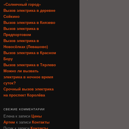
«Солнечный город»
Вызов электрика в деревне
Сойкино
Вызов электрика в Князево
Вызов электрика в
Предпортовом
Вызов электрика в
Новосёлках (Левашово)
Вызов электрика в Красном
Бору
Вызов электрика в Тярлево
Можно ли вызвать
электрика в ночное время
суток?
Срочный вызов электрика
на проспект Королёва
СВЕЖИЕ КОММЕНТАРИИ
Елена
к записи
Цены
Артем
к записи
Контакты
Путик
к записи
Контакты