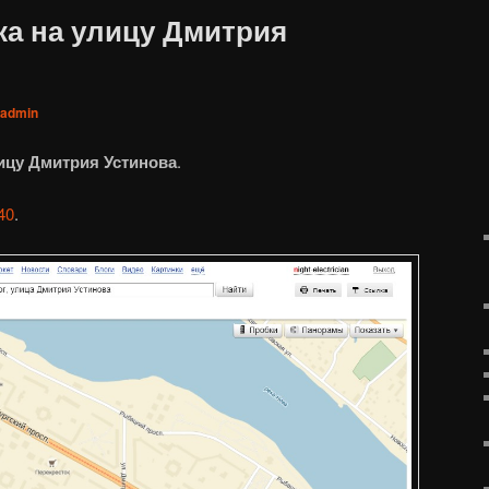
ка на улицу Дмитрия
admin
ицу Дмитрия Устинова
.
40
.