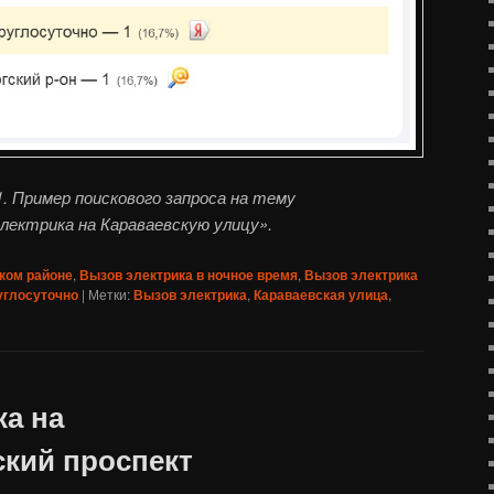
. Пример поискового запроса на тему
лектрика на Караваевскую улицу».
ком районе
,
Вызов электрика в ночное время
,
Вызов электрика
углосуточно
|
Метки:
Вызов электрика
,
Караваевская улица
,
ка на
кий проспект