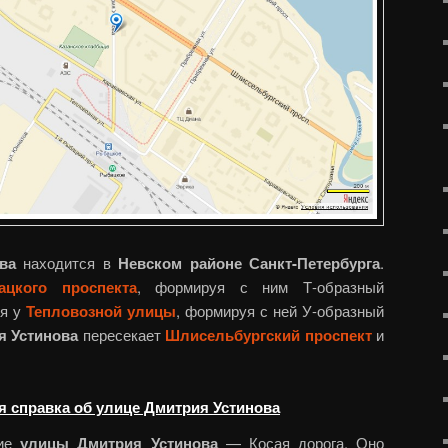
ва
находится в
Невском районе Санкт-Петербурга
.
ацкого проспекта
, формируя с ним Т-образный
ся у
Тепловозной улицы
, формируя с ней У-образный
я Устинова
пересекает
Шлисельбургский проспект
и
я справка об улице Дмитрия Устинова
ние
улицы Дмитрия Устинова
— Косая дорога. Оно