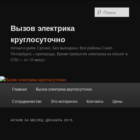
Перейти
Перейти
к
к
Поис
основному
дополнительному
содержимому
содержимому
Вызов электрика
круглосуточно
Ночью и днём. Срочно. Без выходных. Все районы Санкт-
Петербурга + пригороды. Время прибытия электрика на объект в
СПб — от 10 минут.
Главное
Главная
Вызов электрика круглосуточно
меню
Сотрудничество
Это интересно
Контакты
Цены
АРХИВ ЗА МЕСЯЦ:
ДЕКАБРЬ 2015