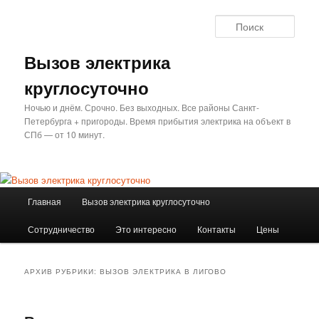
Перейти
Перейти
к
к
Поис
основному
дополнительному
содержимому
содержимому
Вызов электрика
круглосуточно
Ночью и днём. Срочно. Без выходных. Все районы Санкт-
Петербурга + пригороды. Время прибытия электрика на объект в
СПб — от 10 минут.
Главное
Главная
Вызов электрика круглосуточно
меню
Сотрудничество
Это интересно
Контакты
Цены
АРХИВ РУБРИКИ:
ВЫЗОВ ЭЛЕКТРИКА В ЛИГОВО