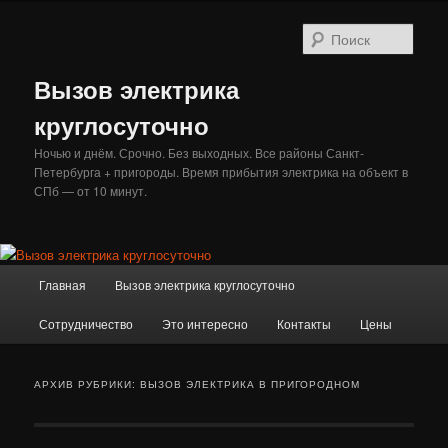
Перейти
Перейти
к
к
Поис
основному
дополнительному
содержимому
содержимому
Вызов электрика
круглосуточно
Ночью и днём. Срочно. Без выходных. Все районы Санкт-
Петербурга + пригороды. Время прибытия электрика на объект в
СПб — от 10 минут.
Главное
Главная
Вызов электрика круглосуточно
меню
Сотрудничество
Это интересно
Контакты
Цены
АРХИВ РУБРИКИ:
ВЫЗОВ ЭЛЕКТРИКА В ПРИГОРОДНОМ