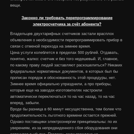
вещи.
Законно ли требовать перепрограммирование
электросчетчика за счёт абонента?
Владельцев двухтарифных счетчиков застали врасплох
объявления о необходимости перепрограммировать прибор в
связи с отменой перехода на зимнее время.
Цена услуги колеблется в пределах 500 рублей. Отдавать,
понятно, жалко: счетчик и без того недешевый. И, главное,
по какому праву людей заставляют раскошелиться? Никаких
федеральных нормативных документов, в которых был бы
прописан порядок и обоснованность этой процедуры, нет.
Зимнее время официально упразднили, а про приборы,
которые еще на заводах-изготовителях настроили
автоматически переключаться то на час назад, то на час
вперед, забыли.
Вроде бы разница в 60 минут несущественна, тем более что
продолжительность льготного времени остается прежней.
Однако поставщики электроэнергии принципиальны: по их
уверениям, из-за непредвиденного сбоя оборудования они
останутся в убытке. Поэтому, если граждане не