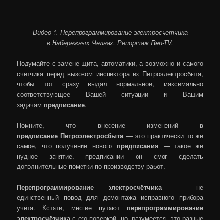
Видео 1. Перепрограммирование электросчетчика
в Набережных Челнах. Репортаж Ren-TV.
Подумайте о замене щита, автоматики, а возможно и самого
счетчика перед вызовом инспектора из Петроэлектросбыта,
чтобы тот сразу выдал нормальное, максимально
соответствующее Вашей ситуации и Вашим
задачам
предписание
.
Помните, что внесение изменений в
предписание Петроэлектросбыта
— это практически то же
самое, что получение нового
предписания
— такое же
нудное занятие. предписании он смог сделать
дополнительные пометки по производству работ.
Перепрограммирование электросчётчика
— не
единственный повод для демонтажа исправного прибора
учёта. Кстати, многие путают
перепрограммирование
электросчётчика
с его поверкой, но, разумеется, это разные