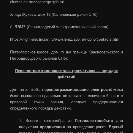
electrician.ru/zaoenergo.spb.ru/
Улица Жукова, дом 19 (Калининский район СПб).
2. ЛЭМЗ (Ленинградский электромеханический завод)
https://night-electrician.ru/www.lemz.spb.ru/nophp/contacts.htm
Петергофское шоссе, дом 73 (на границе Красносельского и
Петродворцового районов СПб).
Перепрограммирование электросчётчика — порядок
действий
Для того, чтобы
перепрограммирование электросчётчика
было выполнено правильно не только с технической, но и с
правовой точки зрения, следует придерживаться
определённого порядка действий.
1. Вызвать контролёра из
Петроэлектросбыта
для
получения
предписания
на проведение работ. Единый
телефон Петроэлектросбыта для приёма обращений