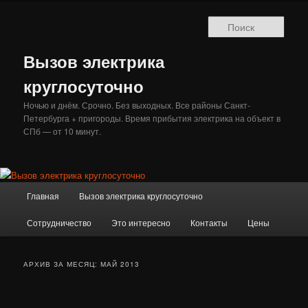
Перейти
Перейти
к
к
Поис
основному
дополнительному
содержимому
содержимому
Вызов электрика
круглосуточно
Ночью и днём. Срочно. Без выходных. Все районы Санкт-
Петербурга + пригороды. Время прибытия электрика на объект в
СПб — от 10 минут.
Главное
Главная
Вызов электрика круглосуточно
меню
Сотрудничество
Это интересно
Контакты
Цены
АРХИВ ЗА МЕСЯЦ:
МАЙ 2013