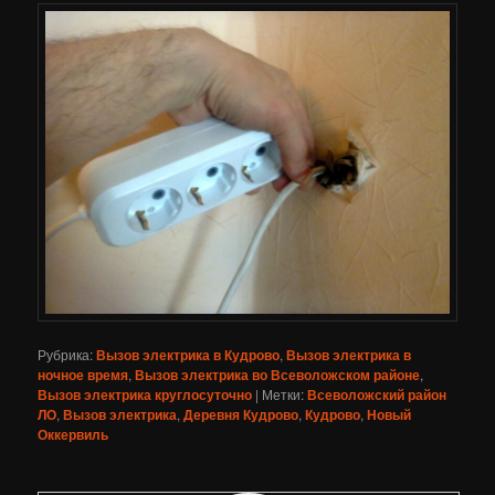
Рубрика:
Вызов электрика в Кудрово
,
Вызов электрика в
ночное время
,
Вызов электрика во Всеволожском районе
,
Вызов электрика круглосуточно
|
Метки:
Всеволожский район
ЛО
,
Вызов электрика
,
Деревня Кудрово
,
Кудрово
,
Новый
Оккервиль