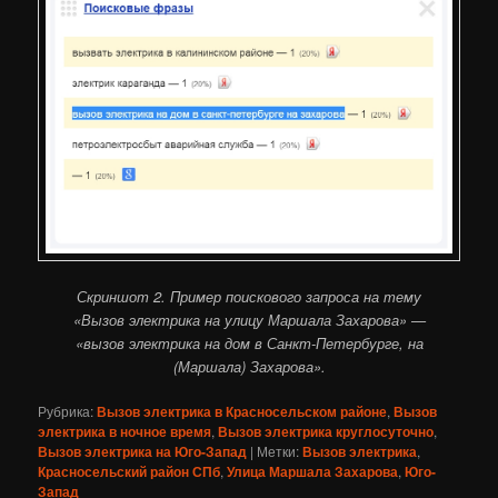
Скриншот 2. Пример поискового запроса на тему
«Вызов электрика на улицу Маршала Захарова» —
«вызов электрика на дом в Санкт-Петербурге, на
(Маршала) Захарова».
Рубрика:
Вызов электрика в Красносельском районе
,
Вызов
электрика в ночное время
,
Вызов электрика круглосуточно
,
Вызов электрика на Юго-Запад
|
Метки:
Вызов электрика
,
Красносельский район СПб
,
Улица Маршала Захарова
,
Юго-
Запад