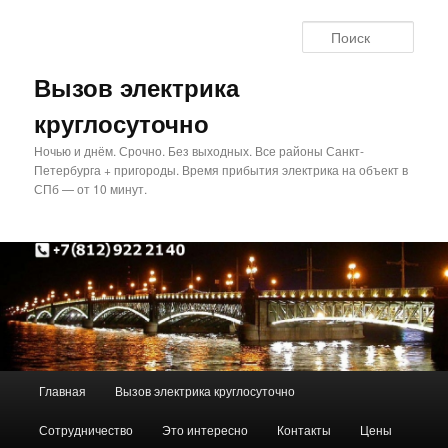
Перейти
Перейти
к
к
Поис
основному
дополнительному
содержимому
содержимому
Вызов электрика
круглосуточно
Ночью и днём. Срочно. Без выходных. Все районы Санкт-
Петербурга + пригороды. Время прибытия электрика на объект в
СПб — от 10 минут.
Главное
Главная
Вызов электрика круглосуточно
меню
Сотрудничество
Это интересно
Контакты
Цены