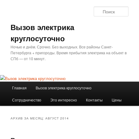
Перейти
Перейти
к
к
Поис
основному
дополнительному
содержимому
содержимому
Вызов электрика
круглосуточно
Ночью и днём. Срочно. Без выходных. Все районы Санкт-
Петербурга + пригороды. Время прибытия электрика на объект в
СПб — от 10 минут.
Главное
Главная
Вызов электрика круглосуточно
меню
Сотрудничество
Это интересно
Контакты
Цены
АРХИВ ЗА МЕСЯЦ:
АВГУСТ 2014