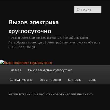
Перейти
Перейти
к
к
Поис
основному
дополнительному
содержимому
содержимому
Вызов электрика
круглосуточно
Ночью и днём. Срочно. Без выходных. Все районы Санкт-
Петербурга + пригороды. Время прибытия электрика на объект в
СПб — от 10 минут.
Главное
Главная
Вызов электрика круглосуточно
меню
Сотрудничество
Это интересно
Контакты
Цены
АРХИВ РУБРИКИ:
МЕТРО «ТЕХНОЛОГИЧЕСКИЙ ИНСТИТУТ»