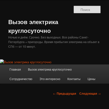
Перейти
к
Поис
основному
содержимому
Вызов электрика
круглосуточно
Ночью и днём. Срочно. Без выходных. Все районы Санкт-
Петербурга + пригороды. Время прибытия электрика на объект в
СПб — от 10 минут.
Главное
Главная
Вызов электрика круглосуточно
меню
Сотрудничество
Это интересно
Контакты
Цены
Навигация
←
Предыдущая
Следующая
→
по
записям